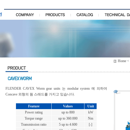
Home < P
FLENDER CAVEX Worm gear units 는 modular system 에 의하여
Concave 외형의 웜 스래드를 가지고 있습니다.
Feature
Values
Unit
Power rating
up to 800
kW
Torque range
up to 360.000
Nm
Transmission ratio
5 up to 4.600
[-]