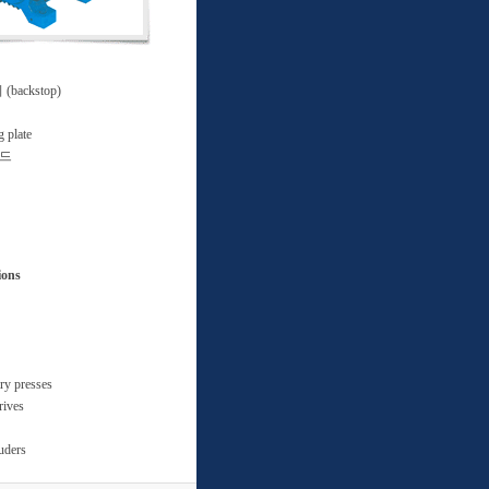
ackstop)
plate
가드
ions
ary presses
rives
uders