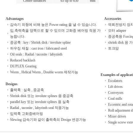
Centre distances
63 up to 630
mm
Advantages
Accessories
감속기 외형에 비해 높은 Power rating 을 낼 수 있습니다.
역회전방지 장치 (b
입.축력축을 양쪽으로 할 수 있으며 고화중 베어링 적용 가
모터 adapter
능합니다.
중공축용 Forcing 
중공축 : key / Shrink disk / involute spline
shrink disk 용 
하우징 재질 : cast iron / fabricated steel
토크암
Oil seals : Radial / taconite / labyrinth
Reduced backlash
DUPLEX Gearing
Worm , Helical Worm , Double worm 제작가능
Examples of applicat
Escalators
Designs
Lift drives
출력축 : 실축 , 중공축
Conveyors
Shrink disk 또는 involute splines 용 중공축
Coal mills
parallel key 또는 involute splines 용 실축
Eccentric and rot
Radial , taconite , labyrinth seal 적용가능
Roll adjustment d
입력축 고화중베어링
Mixer drives
Slewing 감속기와 같이 출력축의 Design 변경가능
Single screw extr