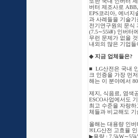
또한 국내 인버터 제
버터 제조사로 ABB,
EPS코리아, 에너
과 사례들을 기술기
전기연구원의 문식
(7.5
∼
55㎾) 인버터
무런 문제가 없을 것
내외의 많은 기업들
◆
지금 업체들은
?
■
LG산전은 국내 
크 인증을 가장 먼저
해는 이 분야에서 8
제지, 식음료, 염
ESCO사업에서도 기
최고 수준을 자랑하
체들과 비교해도 기
올해는 대용량 인버
※
LG산전 고효율 인버
▶
용량
: 7.5kW
∼
55