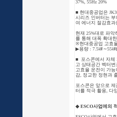
37%, 55Hz 20%
■
현대중공업은
JK
시리즈 인버터는 부
여 에너지 절감효과
현재 25%대로 파
를 통해 대폭 확대
※
현대중공업 고효율
▶
용량
: 7.5㎾
∼
55㎾
■
포스콘에서 자체
고 상태공간 벡터변조기법
고효율 운전이 가능
감, 정교한 정현과 
포스콘은 앞으로 제
터를 적극 활용, 
◆
ESCO사업에의 
ESCO사업에서 고