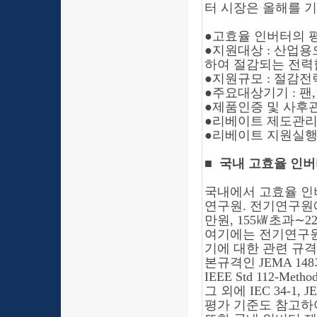
터 시장은 올해를 기
●
고효율 인버터의 
●
지원대상
: 산업용
하여 절감되는 전력
●
지원규모
: 절감전
●
주요대상기기
: 팬
●
제품인증 및 사후
●
리베이트 제도관
●
리베이트 지원실
■
국내 고효율 인
국내에서 고효율 인
연구원. 전기연구원에
만원, 155㎾초과
∼
2
여기에는 전기연구원
기에 대한 관련 규
본규격인 JEMA 148과 
IEEE Std 112-Me
그 외에 IEC 34-1,
평가 기준도 참고하