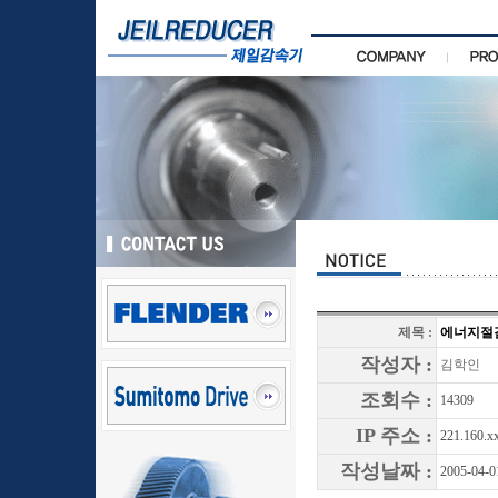
제목 :
에너지절감
작성자 :
김학인
조회수 :
14309
IP 주소 :
221.160.x
작성날짜 :
2005-04-0