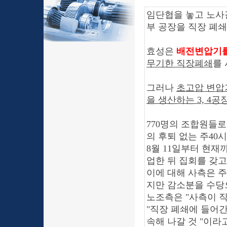
임단협을 놓고 노사
부 공장을 직장 폐쇄
효성은
배전변압기를
무기한 직장폐쇄
를 
그러나
초고압 변압
을 생산하는 3, 4
770명의 조합원들
의 후퇴 없는 주40
8월 11일부터 현재
업한 뒤 집회를 갖
이에 대해 사측은 주
지만 감소분을 수당
노조측은
"사측이 
"직장 폐쇄에 들어
속해 나갈 것 "이라