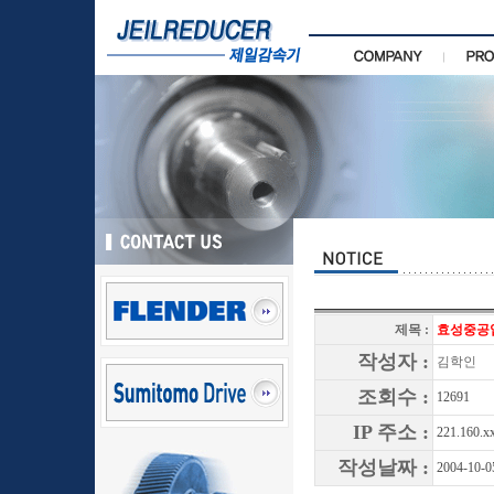
제목 :
효성중공
작성자 :
김학인
조회수 :
12691
IP 주소 :
221.160.x
작성날짜 :
2004-10-0